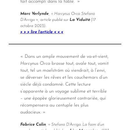
fait accompli dans la fable.” »
Marc Verlynde
, « Horcynus Orca Stefano
D’Arrigo », article publié sur
La Viduité
(17
octobre 2023).
> > > lire l’article < < <
« Dans un ample mouvement de va-et-vient,
Horcynus Orca
brasse tout, avale tout, vomit
tout, tel un maelström où viendrait, à l’envi,
se déverser les rêves et les cauchemars d’un
siècle déjà condamné. Cette lecture
s’apparente à un voyage sublime et terrible
– une épopée glorieusement contrariée, qui
récompensera au centuple les plus
audacieux. »
Fabrice Colin
, « Stefano D’Arrigo. La faim d’un