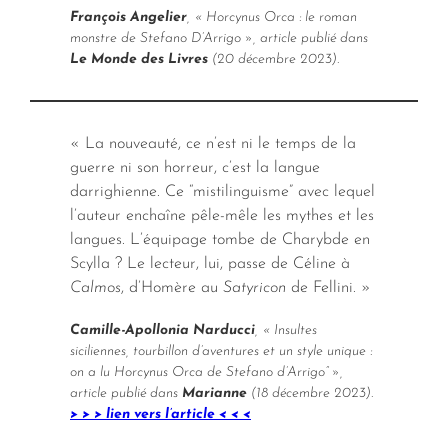
François Angelier
, «
Horcynus Orca
: le roman
monstre de Stefano D’Arrigo », article publié dans
Le Monde des Livres
(20 décembre 2023).
« La nouveauté, ce n’est ni le temps de la
guerre ni son horreur, c’est la langue
darrighienne. Ce “mistilinguisme” avec lequel
l’auteur enchaîne pêle-mêle les mythes et les
langues. L’équipage tombe de Charybde en
Scylla ? Le lecteur, lui, passe de Céline à
Calmos
, d’Homère au
Satyricon
de Fellini. »
Camille-Apollonia Narducci
, « Insultes
siciliennes, tourbillon d’aventures et un style unique :
on a lu Horcynus Orca de Stefano d’Arrigo” »,
article publié dans
Marianne
(18 décembre 2023).
> > > lien vers l’article < < <