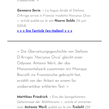
traduzione. »
Gennaro Serio
, « La lingua ibrida di Stefano
D’Arrigo arriva in Francia: tradotto
Horcynus Orca
», article publié sur le site
Nuovo Soldo
(16 juin
2024).
> > > lire l’article (en italien) < < <
« Die Übersetzungsgeschichte von Stefano
D’Arrigos “Horcynus Orca“ gleicht einer
Odyssee. Antonio Werli, der das
Monumentalwerk zusammen mit Monique
Baccelli ins Französische gebracht hat,
erzählt von der Arbeit an einem für
unübersetzbar erklärten Text. »
Matthias Friedrich
, « Eins der bestgehüteten
Geheimnisse der Weltliteratur », article et entretien
avec
Antonio Werli
, publié sur le site
Tralalit
(28