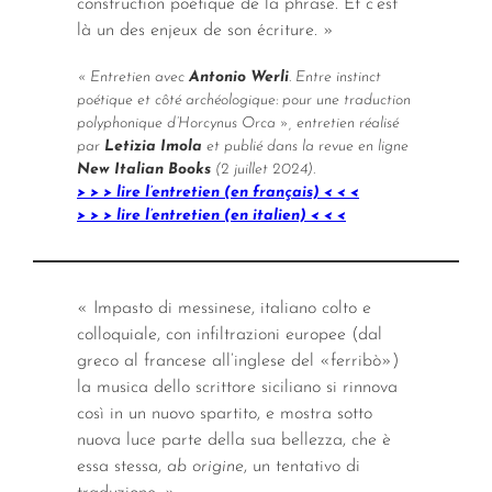
construction poétique de la phrase. Et c’est
là un des enjeux de son écriture. »
« Entretien avec
Antonio Werli
. Entre instinct
poétique et côté archéologique: pour une traduction
polyphonique d’
Horcynus Orca
», entretien réalisé
par
Letizia Imola
et publié dans la revue en ligne
New Italian Books
(2 juillet 2024).
> > > lire l’entretien (en français) < < <
> > > lire l’entretien (en italien) < < <
« Impasto di messinese, italiano colto e
colloquiale, con infiltrazioni europee (dal
greco al francese all’inglese del «ferribò»)
la musica dello scrittore siciliano si rinnova
così in un nuovo spartito, e mostra sotto
nuova luce parte della sua bellezza, che è
essa stessa,
ab origine
, un tentativo di